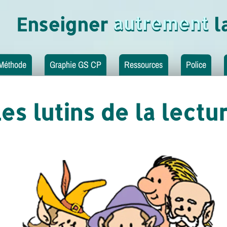
autrement
Enseigner autrement la
Méthode
Graphie GS CP
Ressources
Police
es lutins de la lectu