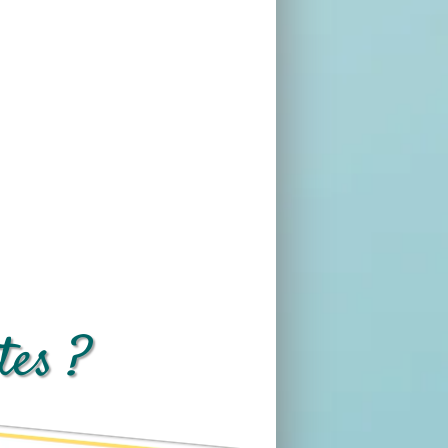
tes ?