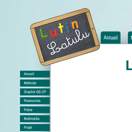
Accueil
L
Accueil
Méthode
Graphie GS CP
Ressources
Police
Multimédia
Projet