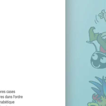
ères cases
tres dans l'ordre
habétique