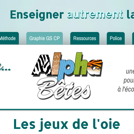
autrement
Enseigner autrement la
Méthode
Graphie GS CP
Ressources
Police
e…
un
pour
à l'éc
Les jeux de l'oie