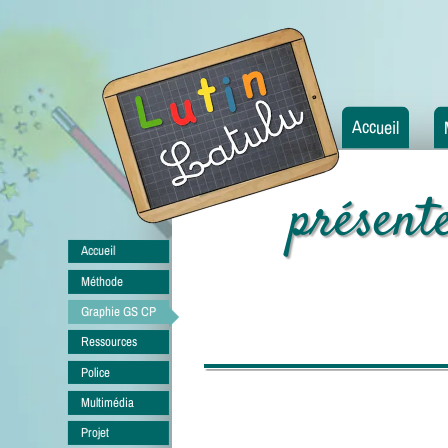
Accueil
présent
Accueil
Méthode
Graphie GS CP
Ressources
Police
Multimédia
Projet