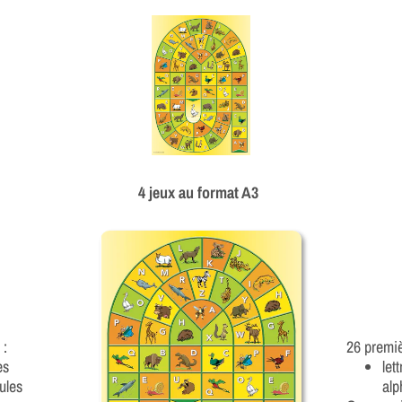
4 jeux au format A3
 :
26 premi
es
let
ules
alp